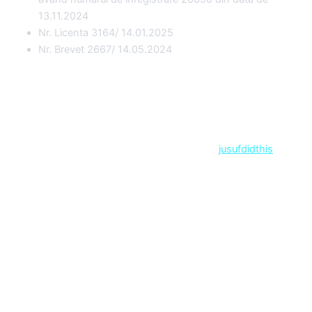
13.11.2024
Nr. Licenta 3164/ 14.01.2025
Nr. Brevet 2667/ 14.05.2024
Copyright © 2026 Ale Travel | Designed by
jusufdidthis
Contact
Sejururi
Circuite
Exotice