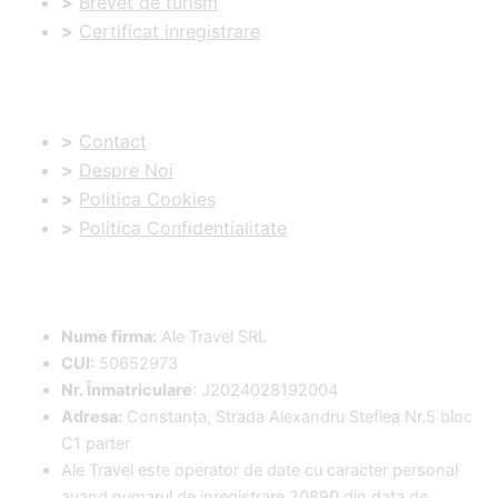
>
Brevet de turism
>
Certificat inregistrare
Informatii utile:
>
Contact
>
Despre Noi
>
Politica Cookies
>
Politica Confidentialitate
Date Comerciale
:
Nume firma:
Ale Travel SRL
CUI:
50652973
Nr. Înmatriculare
: J2024028192004
Adresa:
Constanța, Strada Alexandru Steflea Nr.5 bloc
C1 parter
Ale Travel este operator de date cu caracter personal
avand numarul de inregistrare 20890 din data de