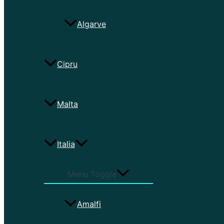
Algarve
Cipru
Malta
Italia
Menu Toggle
Amalfi