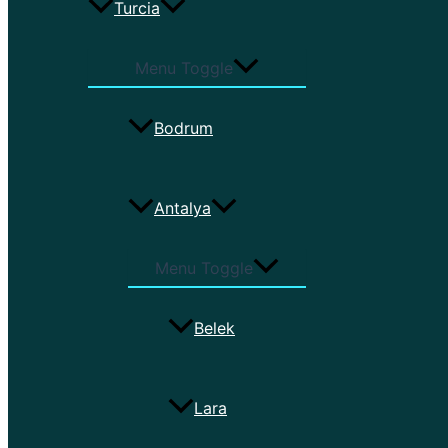
Turcia
Menu Toggle
Bodrum
Antalya
Menu Toggle
Belek
Lara