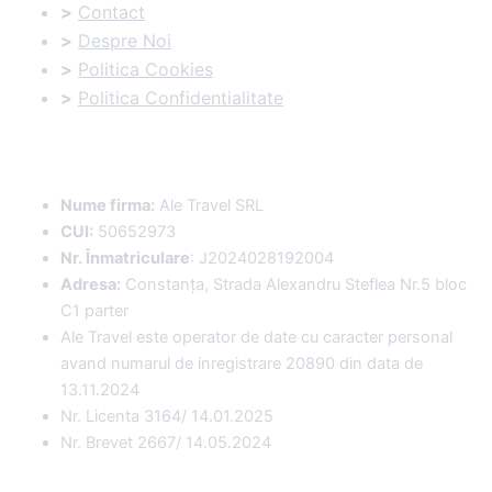
>
Contact
>
Despre Noi
>
Politica Cookies
>
Politica Confidentialitate
Date Comerciale
:
Nume firma:
Ale Travel SRL
CUI:
50652973
Nr. Înmatriculare
: J2024028192004
Adresa:
Constanța, Strada Alexandru Steflea Nr.5 bloc
C1 parter
Ale Travel este operator de date cu caracter personal
avand numarul de inregistrare 20890 din data de
13.11.2024
Nr. Licenta 3164/ 14.01.2025
Nr. Brevet 2667/ 14.05.2024