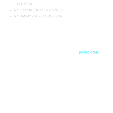
13.11.2024
Nr. Licenta 3164/ 14.01.2025
Nr. Brevet 2667/ 14.05.2024
Copyright © 2026 Ale Travel | Designed by
jusufdidthis
Contact
Sejururi
Circuite
Exotice