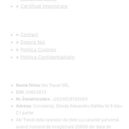
>
Certificat inregistrare
Informatii utile:
>
Contact
>
Despre Noi
>
Politica Cookies
>
Politica Confidentialitate
Date Comerciale
:
Nume firma:
Ale Travel SRL
CUI:
50652973
Nr. Înmatriculare
: J2024028192004
Adresa:
Constanța, Strada Alexandru Steflea Nr.5 bloc
C1 parter
Ale Travel este operator de date cu caracter personal
avand numarul de inregistrare 20890 din data de