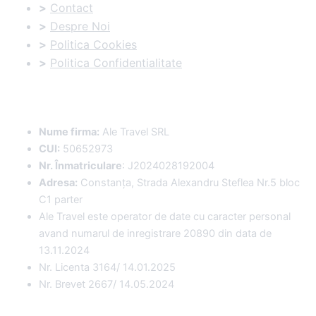
>
Contact
>
Despre Noi
>
Politica Cookies
>
Politica Confidentialitate
Date Comerciale
:
Nume firma:
Ale Travel SRL
CUI:
50652973
Nr. Înmatriculare
: J2024028192004
Adresa:
Constanța, Strada Alexandru Steflea Nr.5 bloc
C1 parter
Ale Travel este operator de date cu caracter personal
avand numarul de inregistrare 20890 din data de
13.11.2024
Nr. Licenta 3164/ 14.01.2025
Nr. Brevet 2667/ 14.05.2024