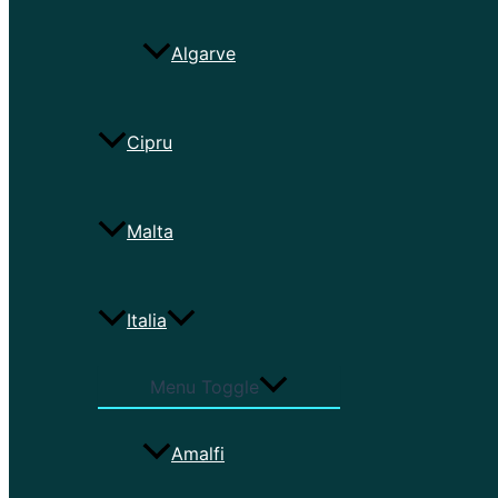
Algarve
Cipru
Malta
Italia
Menu Toggle
Amalfi