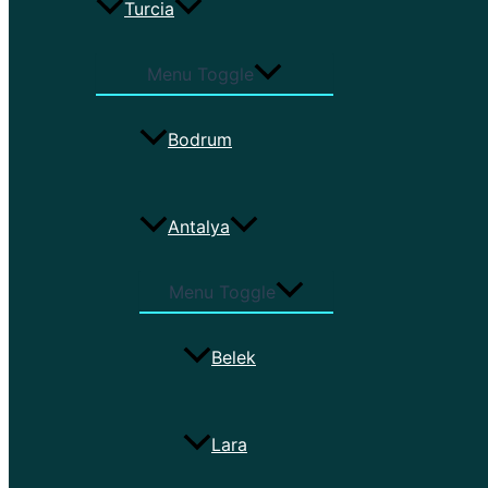
Turcia
Menu Toggle
Bodrum
Antalya
Menu Toggle
Belek
Lara