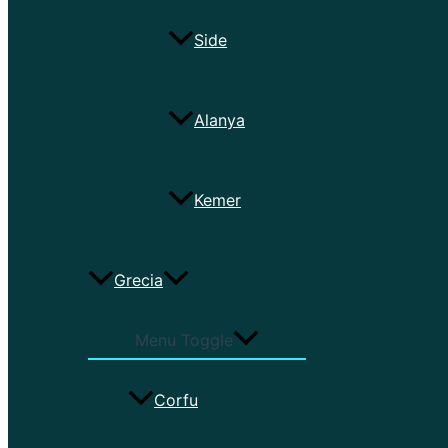
Side
Alanya
Kemer
Grecia
Menu Toggle
Corfu