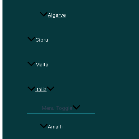
Algarve
Cipru
Malta
Italia
Menu Toggle
Amalfi