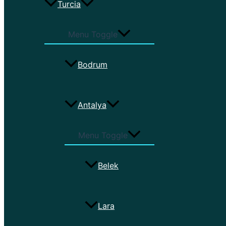
Turcia
Menu Toggle
Bodrum
Antalya
Menu Toggle
Belek
Lara