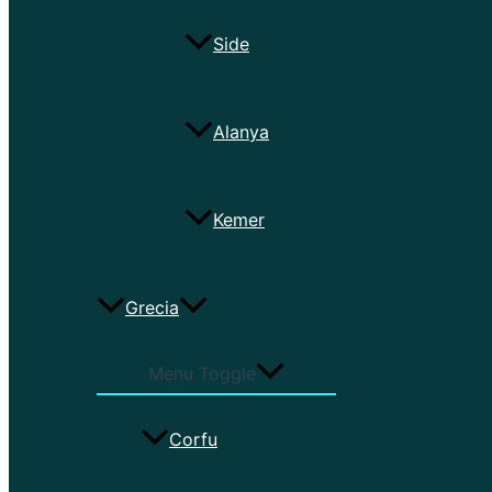
Side
Alanya
Kemer
Grecia
Menu Toggle
Corfu