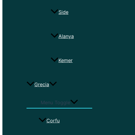
Side
Alanya
Kemer
Grecia
Menu Toggle
Corfu