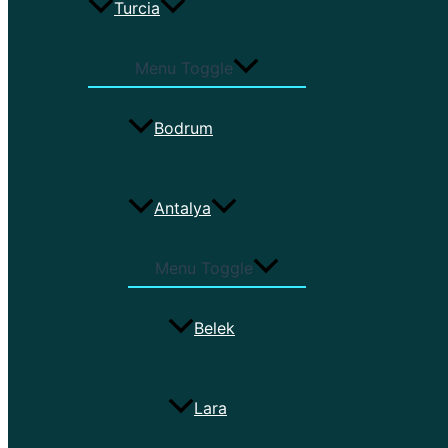
Turcia
Menu Toggle
Bodrum
Antalya
Menu Toggle
Belek
Lara