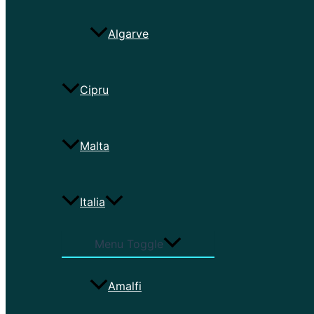
Algarve
Cipru
Malta
Italia
Menu Toggle
Amalfi