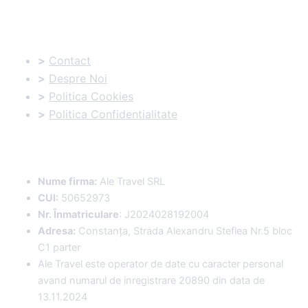
Informatii utile:
>
Contact
>
Despre Noi
>
Politica Cookies
>
Politica Confidentialitate
Date Comerciale
:
Nume firma:
Ale Travel SRL
CUI:
50652973
Nr. Înmatriculare
: J2024028192004
Adresa:
Constanța, Strada Alexandru Steflea Nr.5 bloc
C1 parter
Ale Travel este operator de date cu caracter personal
avand numarul de inregistrare 20890 din data de
13.11.2024