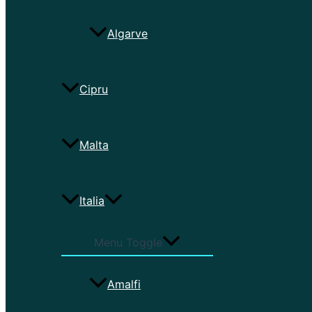
Algarve
Cipru
Malta
Italia
Menu Toggle
Amalfi