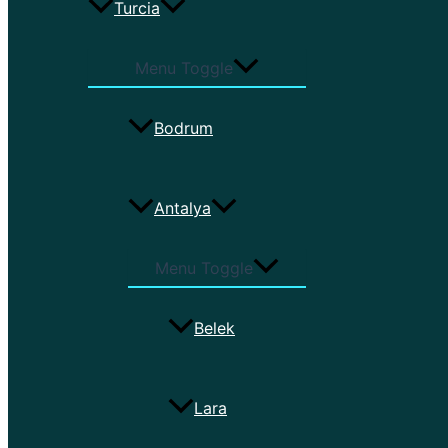
Turcia
Menu Toggle
Bodrum
Antalya
Menu Toggle
Belek
Lara