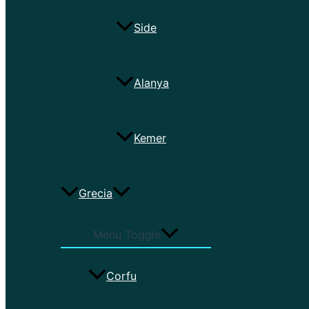
Side
Alanya
Kemer
Grecia
Menu Toggle
Corfu